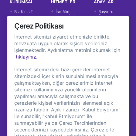
KURUMSAL
HİZMETLER
ADAYLAR
Biz Kimiz?
İşe Alım
Başvuru
Hizmetleri
Formu
Tarihçemiz
Çerez Politikası
İK Danışmanlık
İstatislik
Hizmetleri
Vizyon &
Misyon
İnternet sitemizi ziyaret etmenizle birlikte,
Eğitim ve
Koçluk
mevzuata uygun olarak kişisel verileriniz
Değerlerimiz
işlenmektedir. Aydınlatma metnini okumak için
İK Araçları ve
Grup
Entegrasyonları
tıklayınız.
Şirketlerimiz
Müşterilerimiz
İnternet sitemizdeki bazı çerezler internet
sitemizdeki içeriklerin sunulabilmesi amacıyla
İŞ VERENLER
SAYFALAR
çalışmaktayken, diğer çerezlerimiz internet
sitemizi kullanımınıza yönelik ölçümlerin
Çözümlerimiz
Başarı Hikayeleri
yapılması amacıyla çalışmakta ve bu
Ürünlerimiz
Blog ve Bilgi
çerezlerle kişisel verilerinizin işlenmesi açık
Uzmanlıklarımız
KVKK Koşulları
rızanıza tabidir. Açık rızanızı "Kabul Ediyorum"
ile sunabilir, “Kabul Etmiyorum” ile
Çerez Politikası
sunmayabilir ya da Çerez Tercihlerinden
Çerez Tercihleri
seçeneklerinizi kaydedebilirsiniz. Çerezlerle
İletişim