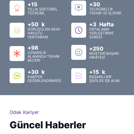
+
15
+
30
YILLIK SEKTÖREL
TECRÜBELİ İK
TECRÜBE.
TEKNİK VE İŞ EKİBİ.
+
50
k
+
3
Hafta
GÖRÜŞÜLEN ADAY
ORTALAMA
HAVUZU
YERLEŞTİRME
VERİTABANI
SÜRESİ
+
98
+
250
UZMANLIK
MÜŞTERİ BAŞARI
ALANINDA TEKNİK
HİKAYESİ
BECERİ
+
30
k
+
15
k
KARİYER
BAŞARILI BİR
DEĞERLENDİRMESİ
ŞEKİLDE İŞE ALIM
Odak Kariyer
Güncel Haberler