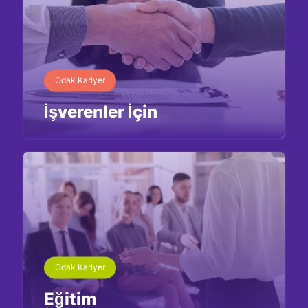
Odak Kariyer
İşverenler İçin
İncele
Odak Kariyer
Eğitim