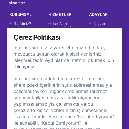
alınamaz.
KURUMSAL
HİZMETLER
ADAYLAR
Biz Kimiz?
İşe Alım
Başvuru
Hizmetleri
Formu
Tarihçemiz
Çerez Politikası
İK Danışmanlık
İstatislik
Hizmetleri
Vizyon &
Misyon
İnternet sitemizi ziyaret etmenizle birlikte,
Eğitim ve
Koçluk
mevzuata uygun olarak kişisel verileriniz
Değerlerimiz
işlenmektedir. Aydınlatma metnini okumak için
İK Araçları ve
Grup
Entegrasyonları
tıklayınız.
Şirketlerimiz
Müşterilerimiz
İnternet sitemizdeki bazı çerezler internet
sitemizdeki içeriklerin sunulabilmesi amacıyla
İŞ VERENLER
SAYFALAR
çalışmaktayken, diğer çerezlerimiz internet
sitemizi kullanımınıza yönelik ölçümlerin
Çözümlerimiz
Başarı Hikayeleri
yapılması amacıyla çalışmakta ve bu
Ürünlerimiz
Blog ve Bilgi
çerezlerle kişisel verilerinizin işlenmesi açık
Uzmanlıklarımız
KVKK Koşulları
rızanıza tabidir. Açık rızanızı "Kabul Ediyorum"
ile sunabilir, “Kabul Etmiyorum” ile
Çerez Politikası