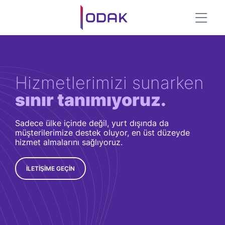
z
Hizmetlerimizi sunarken
İş
sınır tanımıyoruz.
v
Sadece ülke içinde değil, yurt dışında da
ARG
müşterilerimize destek oluyor, en üst düzeyde
ve m
uz.
hizmet almalarını sağlıyoruz.
çözü
İLETİŞİME GEÇİN
Ü