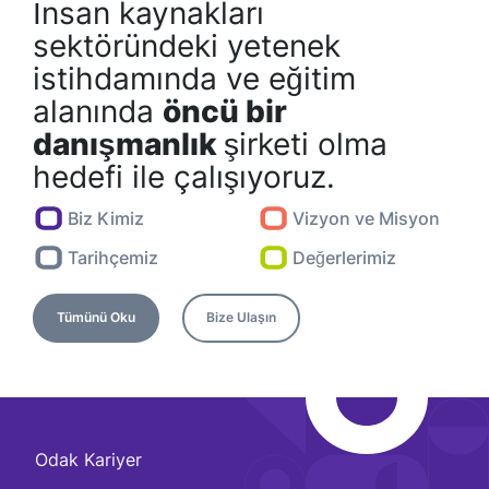
İnsan kaynakları
sektöründeki yetenek
istihdamında ve eğitim
alanında
öncü bir
danışmanlık
şirketi olma
hedefi ile çalışıyoruz.
Biz Kimiz
Vizyon ve Misyon
Tarihçemiz
Değerlerimiz
Tümünü Oku
Bize Ulaşın
Odak Kariyer