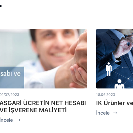
r
01/07/2023
18.06.2023
ASGARİ ÜCRETİN NET HESABI
IK Ürünler v
VE İŞVERENE MALİYETİ
İncele
İncele