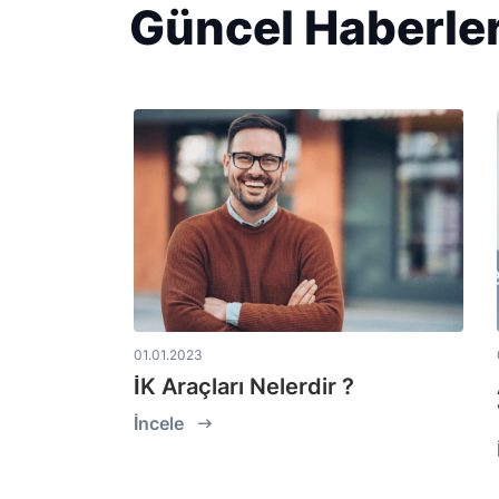
Güncel Haberle
01.01.2023
anlık
İK Araçları Nelerdir ?
ingapore
İncele
ya