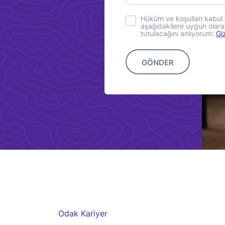
Hüküm ve koşulları kabul 
aşağıdakilere uygun olarak
tutulacağını anlıyorum:
Giz
GÖNDER
Odak Kariyer