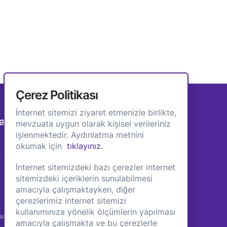
Çerez Politikası
İnternet sitemizi ziyaret etmenizle birlikte,
anınızdayız. Bize Katılın!
mevzuata uygun olarak kişisel verileriniz
işlenmektedir. Aydınlatma metnini
okumak için
tıklayınız.
İnternet sitemizdeki bazı çerezler internet
sitemizdeki içeriklerin sunulabilmesi
amacıyla çalışmaktayken, diğer
İŞ VERENLER
SAYFALAR
çerezlerimiz internet sitemizi
kullanımınıza yönelik ölçümlerin yapılması
mu
Çözümlerimiz
Başarı Hikayeleri
amacıyla çalışmakta ve bu çerezlerle