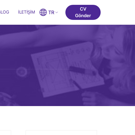
CV
BLOG
İLETIŞIM
TR
Gönder