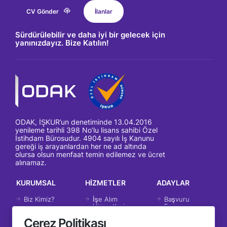
CV Gönder
İlanlar
Sürdürülebilir ve daha iyi bir gelecek için
yanınızdayız. Bize Katılın!
ODAK, İŞKUR’un denetiminde 13.04.2016
yenileme tarihli 398 No’lu lisans sahibi Özel
İstihdam Bürosudur. 4904 sayılı İş Kanunu
gereği iş arayanlardan her ne ad altında
olursa olsun menfaat temin edilemez ve ücret
alınamaz.
KURUMSAL
HİZMETLER
ADAYLAR
Biz Kimiz?
İşe Alım
Başvuru
Hizmetleri
Formu
Tarihçemiz
Çerez Politikası
İK Danışmanlık
İstatislik